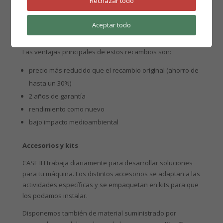
Rechazar todo
especificaciones de rendimiento originales.
Cuando escoges REMAN, estás escogiendo seguridad y
Aceptar todo
fiabilidad de la marca.
Las ventajas principales de estos recambios son:
precio más reducido que el recambio original (ahorro de
hasta un 30%)
2 años de garantía
rendimiento como nuevo
bajo impacto medioambiental
Accesorios y kits
CASE IH trabaja diariamente para desarrollar soluciones
para tu máquina. Los distintos accesorios se adaptan a las
actividades específicas y se empaquetan en kits para que
los podamos instalar.
Disponemos también de material suministrado por