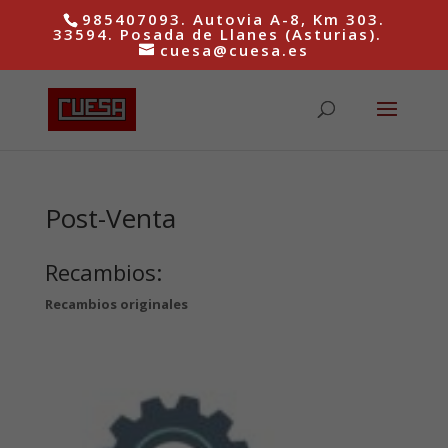
985407093. Autovia A-8, Km 303.
33594. Posada de Llanes (Asturias).
cuesa@cuesa.es
Post-Venta
Recambios:
Recambios originales